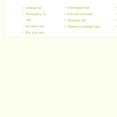
Цілющі чаї
Плитковий чай
Женьшень та
Елітний зелений
чай
Преміум чай
Вітамінні чаї
Приватні колекції чаю
Все для чаю