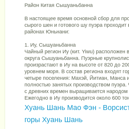
Район Китая Сышуаньбанна
В настоящее время основной сбор для пр
сырого шен и готового шу пуэра проходит
районах Юньнани:
1. Иу, Сышуаньбанна
Чайный регион Иу (кит. Yiwu) расположен 
округа Сышуаньбанна. Пуэрные крупноли
произрастают в Иу на высоте от 820 до 20
уровнем моря. В состав региона входят го
четыре поселения: Махэй, Йитиан, Манса 
полностью занятых производством пуэра. 
с древних времен выращивается народом 
Ежегодно в Иу производится около 600 тон
Хуань Шань Мао Фэн - Ворсис
горы Хуань Шань