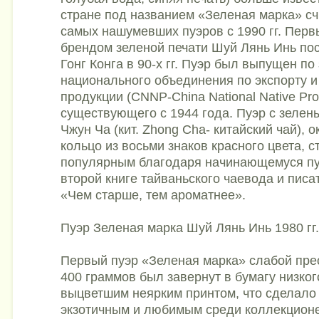
стране под названием «Зеленая марка» сч
самых нашумевших пуэров с 1990 гг. Пер
брендом зеленой печати Шуй Лянь Инь по
Гонг Конга в 90-х гг. Пуэр был выпущен по
национального объединения по экспорту и
продукции (CNNP-China National Native Pro
существующего с 1944 года. Пуэр с зелен
Чжун Ча (кит. Zhong Cha- китайский чай), 
кольцо из восьми знаков красного цвета, с
популярным благодаря начинающемуся пу
второй книге тайваньского чаевода и пис
«Чем старше, тем ароматнее».
Пуэр Зеленая марка Шуй Лянь Инь 1980 гг.
Первый пуэр «Зеленая марка» слабой пре
400 граммов был завернут в бумагу низкого
выцветшим неярким принтом, что сделало
экзотичным и любимым среди коллекционе