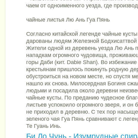
чаем от одноименного уезда, где производ
чайные листья Лю Ань Гуа Пянь
Согласно китайской легенде чайные кусты
дарованы людям Железной Бодхисаттвой 
Жители одной из деревень уезда Лю Ань 
нападкам огромного чудовища, проживаю
горы Даби (кит. Dabie Shan). Во избежание
крестьянам пришлось покинуть родную де
обустроиться на новом месте, но спустя 
нашло их снова. Милосердная Богиня сжа
людьми и посадила около деревни неизве
чайные кусты. По преданию чудесное бла
листьев успокоило огромного зверя, и он 
не приходил в деревню. С тех пор насыщ
зеленого чая Гуа Пянь сравнивают с лег
Те Гуань Инь.
Би Ло Чунь - Изумрудные спи