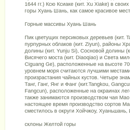
1644 гг.) Ксю Ксиаке (кит. Xu Xiake) в свои
горы Хуань Шань, как самое красивое мест
Горные массивы Хуань Шань
Пик цветущих персиковых деревьев (кит. T
пурпурных облаков (кит. Ziyun), районы Х
долины (кит. Yunju Si), Сосновой долины (к
Висячего моста (кит. Diaoqiao) и Света мил
Ciguang Ge), расположенные на высоте 70
уровнем моря считаются лучшими местам
произрастания чайных кустов. Четыре зн
Танг, Ганг, Янг и Фанг (кит.Tangkou, Gangc
Fangcun), расположенные на окраинах лег
также занимаются производством чая Мао
настоящее время производство сортов Ма
сместилось в округи Хойчжоу, Хуаньшань,
склоны Желтой горы