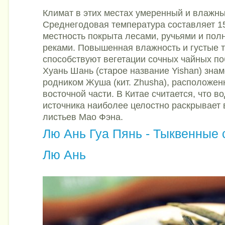
Климат в этих местах умеренный и влажны
Среднегодовая температура составляет 15
местность покрыта лесами, ручьями и по
реками. Повышенная влажность и густые т
способствуют вегетации сочных чайных по
Хуань Шань (старое название Yishan) зна
родником Жуша (кит. Zhusha), расположен
восточной части. В Китае считается, что во
источника наиболее целостно раскрывает 
листьев Мао Фэна.
Лю Ань Гуа Пянь - Тыквенные 
Лю Ань