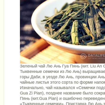
Зеленый чай Лю Ань Гуа Пянь (кит. Liu An 
Тыквенные семечки из Лю Ань) выращивае
горы Даби, в уезде Лю Ань, провинции Ан
чайные листья этого сорта по форме напо
Изначально, чай назывался «Семечки подс
Gua Zi Pian), позднее название было сокр
Пянь (кит.Gua Pian) и ошибочно переведен
«Тыквенные семечки». Приставка Лю Ань з