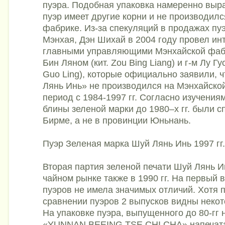
пуэра. Подобная упаковка намеренно выра
пуэр имеет другие корни и не производил
фабрике. Из-за спекуляций в продажах пу
Мэнхая, Дэн Шихай в 2004 году провел ин
главными управляющими Мэнхайской фабр
Бин Ляном (кит. Zou Bing Liang) и г-м Лу Гуо
Guo Ling), которые официально заявили, 
Лянь Инь» не производился на Мэнхайско
период с 1984-1997 гг. Согласно изучени
блины зеленой марки до 1980–х гг. были 
Бирме, а не в провинции Юньнань.
Пуэр Зеленая марка Шуй Лянь Инь 1997 гг.
Вторая партия зеленой печати Шуй Лянь И
чайном рынке также в 1990 гг. На первый 
пуэров не имела значимых отличий. Хотя 
сравнении пуэров 2 выпусков видны некот
На упаковке пуэра, выпущенного до 80-гг 
«YUNNAN BEEING TSE CHI CHA» напечата