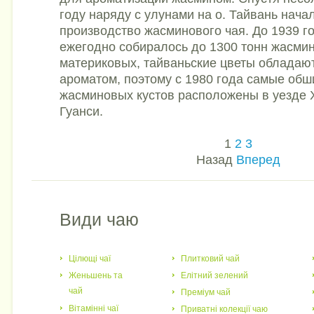
году наряду с улунами на о. Тайвань нача
производство жасминового чая. До 1939 г
ежегодно собиралось до 1300 тонн жасмин
материковых, тайваньские цветы обладаю
ароматом, поэтому с 1980 года самые об
жасминовых кустов расположены в уезде 
Гуанси.
1
2
3
Назад
Вперед
Види чаю
Цілющі чаї
Плитковий чай
Женьшень та
Елітний зелений
чай
Преміум чай
Вітамінні чаї
Приватні колекції чаю