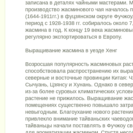
записана в деталях чайными мастерами. 
производство жасминового чая началось 
(1644-1911гг.) в фуцзянском округе Фучжо
период с 1928-1938 гг. собиралось около 7
жасмина в год. К концу 19 века жасминовы
регулярно экспортироваться в Европу.
Выращивание жасмина в уезде Хенг
Возросшая популярность жасминовых рас
способствовала распространению их выра
северные и восточные провинции Китая: Ч
Сычуань, Цзянсу и Хунань. Однако в севе
из-за более суровых климатических усло
растение не прижилось. Выращивание жа
помещениях существенно повышало затра
невыгодным. Благоухание нового растени
привлекло внимание тайваньских чаеводов
тайваньцы начали поставлять в Фучжоу св
для ароматизации жасмином. Спустя несол