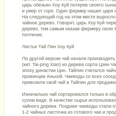
царь обезьян Хоу Куй потеряв своего сына
и умер от горя. Один фермер нашел царя и
На следующий год на этом месте выросло
чайное дерево. Говорят, царь Хоу Куй пер
дерево, тем самым оказав фермеру свою 
почтение.
Листья Тай Пин Хоу Куй
По другой версии чай начали производить
(кит. Tai-ping Xian) из дерева сорта Цзян Ча 
эпоху династии Цин. Тайпин считался чай
провинции Аньхой. Чаеводы со всех сосе
привозили свой чай в Тайпин для продажи
Изначально чай сортировался только в о
сухом виде. В качестве сырья использовал
чайного дерева. Позднее чаеводы стали о
1-2 чайных листочка из готового чая и про