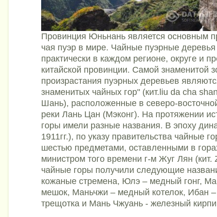
Провинция Юньнань является основным п
чая пуэр в мире. Чайные пуэрные деревья
практически в каждом регионе, округе и 
китайской провинции. Самой знаменитой з
произрастания пуэрных деревьев являют
знаменитых чайных гор" (кит.liu da cha sha
Шань), расположенные в северо-восточно
реки Лань Цан (Мэконг). На протяжении и
горы имели разные названия. В эпоху дина
1911гг.), по указу правительства чайные 
шестью предметами, оставленными в гора
министром того времени г-м Жуг Лян (кит. 
чайные горы получили следующие названи
кожаные стремена, Юлэ – медный гонг, Ма
мешок, Маньчжи – медный котелок, Ибан 
трещотка и Мань Чжуань - железный кирпи