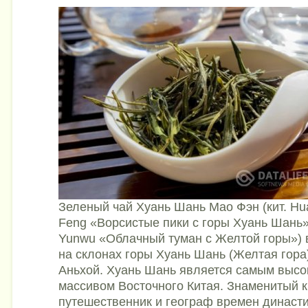
Зеленый чай Хуань Шань Мао Фэн (кит. H
Feng «Ворсистые пики с горы Хуань Шань
Yunwu «Облачный туман с Желтой горы»)
на склонах горы Хуань Шань (Желтая гора
Аньхой. Хуань Шань является самым высо
массивом Восточного Китая. Знаменитый к
путешественник и географ времен династ