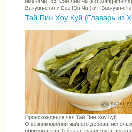
именами гор: Сян Лин Ча (кит.Xiang-lin-cha)
Bai-yun-cha) и Бао Юн Ча (кит. Bao-yun-cha
Тай Пин Хоу Куй (Главарь из Х
Происхождение чая Тай Пин Хоу Куй
О возникновении чайного дерева, использ
производства Тайпина, существует леген