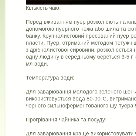
Кількість чаю:
Перед вживанням пуер розколюють на кіль
допомогою пуерного ножа або шила та скл
банку. Крупнолистовий пресований пуер 
пласти. Пуер, отриманий методом потужні
з дрібнолистової сировини, розколюється 
одну людину в середньому береться 3-5 г 
мл води.
Температура води:
Для заварювання молодого зеленого шен а
використовується вода 80-90°С, витримано
чорного сильноферментованого шу пуера 
Прогрівання чайника та посуду:
Для заварювання краще використовувати ч