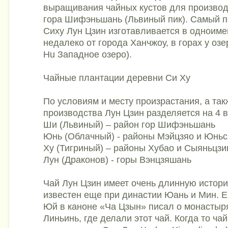
выращивания чайных кустов для производ
гора Шифэньшань (Львиный пик). Самый 
Сиху Лун Цзин изготавливается в одноим
недалеко от города Ханчжоу, в горах у озер
Hu Западное озеро).
Чайные плантации деревни Си Ху
По условиям и месту произрастания, а так
производства Лун Цзин разделяется на 4 в
Ши (Львиный) – район гор Шифэньшань
Юнь (Облачный) - районы Мэйцзяо и Юньс
Ху (Тигриный) – районы Хубао и Сыяньцзи
Лун (Драконов) - горы Вэнцзяшань
Чай Лун Цзин имеет очень длинную истор
известен еще при династии Юань и Мин. 
Юй в каноне «Ча Цзын» писал о монастыр
Линьинь, где делали этот чай. Когда то ча