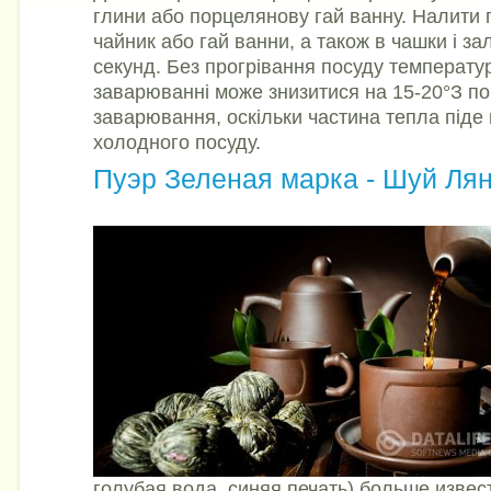
глини або порцелянову гай ванну. Налити 
чайник або гай ванни, а також в чашки і з
секунд. Без прогрівання посуду температу
заварюванні може знизитися на 15-20°З по
заварювання, оскільки частина тепла піде 
холодного посуду.
Пуэр Зеленая марка - Шуй Ля
голубая вода, синяя печать) больше изве